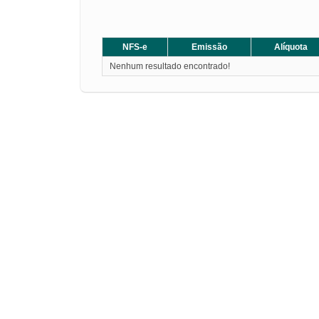
NFS-e
Emissão
Alíquota
Nenhum resultado encontrado!