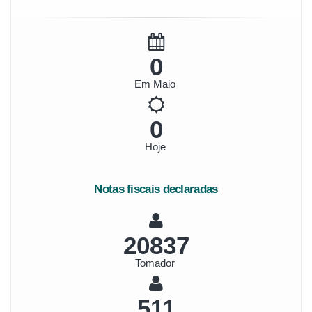
0
Em Maio
0
Hoje
Notas fiscais declaradas
23242
Tomador
570